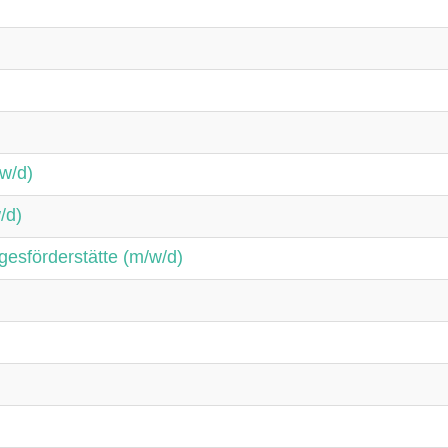
/w/d)
/d)
esförderstätte (m/w/d)